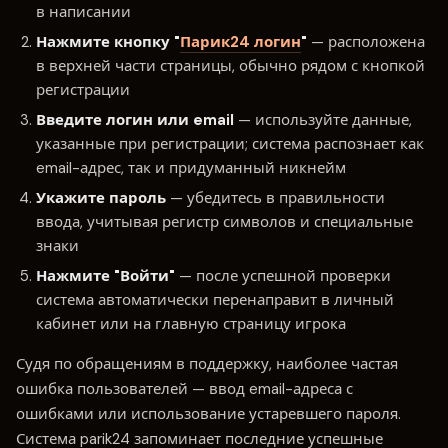
в написании
Нажмите кнопку "
Парик24 логин
"
— расположена
в верхней части страницы, обычно рядом с кнопкой
регистрации
Введите логин или email
— используйте данные,
указанные при регистрации; система распознает как
email-адрес, так и придуманный никнейм
Укажите пароль
— убедитесь в правильности
ввода, учитывая регистр символов и специальные
знаки
Нажмите "Войти"
— после успешной проверки
система автоматически перенаправит в личный
кабинет или на главную страницу игрока
Судя по обращениям в поддержку, наиболее частая
ошибка пользователей — ввод email-адреса с
ошибками или использование устаревшего пароля.
Система parik24 запоминает последние успешные