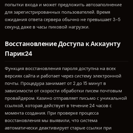
попытки входа и может предложить автозаполнение
для зарегистрированных пользователей. Время
ожидания ответа сервера обычно не превышает 3-5
секунд даже в часы пиковой нагрузки.
Восстановление Доступа к Аккаунту
Парик24
Функция восстановления пароля доступна на всех
версиях сайта и работает через систему электронной
почты. Процедура занимает от 2 до 15 минут в
зависимости от скорости обработки писем почтовым
провайдером. Казино отправляет письмо с уникальной
ссылкой, которая действует в течение 24 часов с
момента создания. При проверке процесса
восстановления мы выявили, что система
автоматически деактивирует старые ссылки при