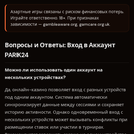
Азартные игры связаны с риском финансовых потерь.
Играйте ответственно. 18+. При признаках
зависимости — gambleaware.org, gamcare.org.uk.
Вопросы и Ответы: Вход в Аккаунт
PARIK24
Можно ли использовать один аккаунт на
нескольких устройствах?
Да, онлайн-казино позволяет вход с разных устройств
под одним аккаунтом. Система автоматически
синхронизирует данные между сессиями и сохраняет
историю активности. Однако одновременный вход с
нескольких устройств может вызывать конфликты при
размещении ставок или участии в турнирах.