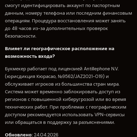
смогут идентифицировать аккаунт по паспортным
данным, номеру телефона или последним финансовым
операциям. Процедура восстановления может занять
до 48 часов из-за дополнительных проверок
безопасности.
Влияет ли географическое расположение на
возможность входа?
Букмекер работает под лицензией Antillephone N.V.
(юрисдикция Кюрасао, №9562/JAZ2021-019) и
обслуживает игроков из большинства стран мира.
Система может временно заблокировать доступ из
регионов с повышенной киберугрозой или во время
технических работ. При проблемах с географическим
доступом рекомендуется использовать VPN-сервисы
или обращаться в поддержку за разъяснениями.
Обновлено:
24.04.2026