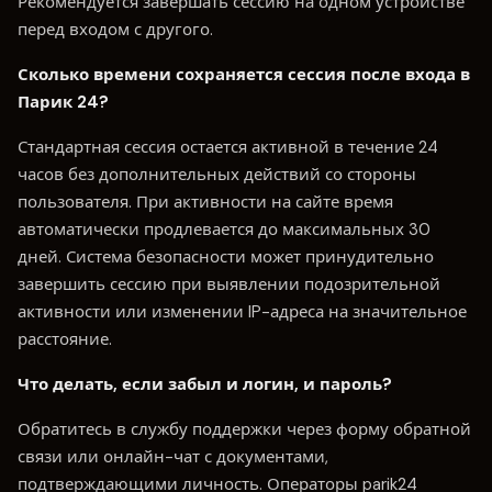
Рекомендуется завершать сессию на одном устройстве
перед входом с другого.
Сколько времени сохраняется сессия после входа в
Парик 24?
Стандартная сессия остается активной в течение 24
часов без дополнительных действий со стороны
пользователя. При активности на сайте время
автоматически продлевается до максимальных 30
дней. Система безопасности может принудительно
завершить сессию при выявлении подозрительной
активности или изменении IP-адреса на значительное
расстояние.
Что делать, если забыл и логин, и пароль?
Обратитесь в службу поддержки через форму обратной
связи или онлайн-чат с документами,
подтверждающими личность. Операторы parik24