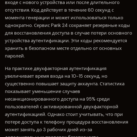
входе с нового устройства или после длительного
отсутствия. Код действует в течение 60 секунд с
момента генерации и может использоваться только
однократно. Сервис Parik 24 сохраняет резервные коды
для восстановления доступа в случае потери основного
устройства аутентификации. Эти коды рекомендуется
хранить в безопасном месте отдельно от основных
паролей.
На практике двухфакторная аутентификация
увеличивает время входа на 10-15 секунд, но
существенно повышает защиту аккаунта. Статистика
показывает уменьшение случаев
несанкционированного доступа на 95% среди
пользователей с активированной двухфакторной
аутентификацией. Однако стоит учитывать, что при
потере доступа к телефону процедура восстановления
может занять до 3 рабочих дней из-за