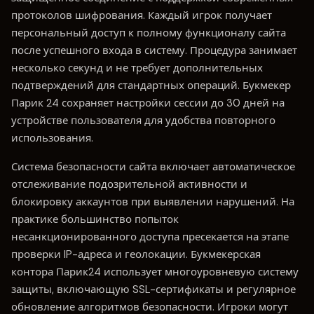
протоколов шифрования. Каждый игрок получает
персональный доступ к полному функционалу сайта
после успешного входа в систему. Процедура занимает
несколько секунд и не требует дополнительных
подтверждений для стандартных операций. Букмекер
Парик 24 сохраняет настройки сессии до 30 дней на
устройстве пользователя для удобства повторного
использования.
Система безопасности сайта включает автоматическое
отслеживание подозрительной активности и
блокировку аккаунтов при выявлении нарушений. На
практике большинство попыток
несанкционированного доступа пресекается на этапе
проверки IP-адреса и геолокации. Букмекерская
контора Парик24 использует многоуровневую систему
защиты, включающую SSL-сертификаты и регулярное
обновление алгоритмов безопасности. Игроки могут