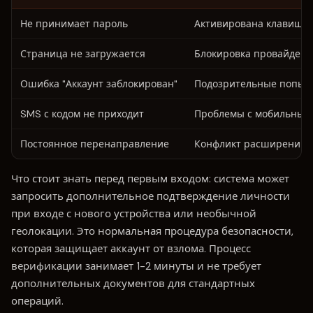
Не принимает пароль
Активирована клавиша 
Страница не загружается
Блокировка провайдеро
Ошибка "Аккаунт заблокирован"
Подозрительные попытк
SMS с кодом не приходит
Проблемы с мобильным
Постоянное перенаправление
Конфликт расширений 
Что стоит знать перед первым входом: система может
запросить дополнительное подтверждение личности
при входе с нового устройства или необычной
геолокации. Это нормальная процедура безопасности,
которая защищает аккаунт от взлома. Процесс
верификации занимает 1-2 минуты и не требует
дополнительных документов для стандартных
операций.